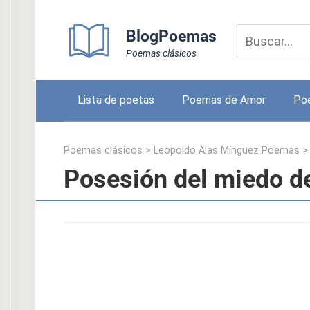
Skip
to
BlogPoemas
content
Poemas clásicos
Lista de poetas
Poemas de Amor
Po
Poemas clásicos
>
Leopoldo Alas Mínguez Poemas
Posesión del miedo d