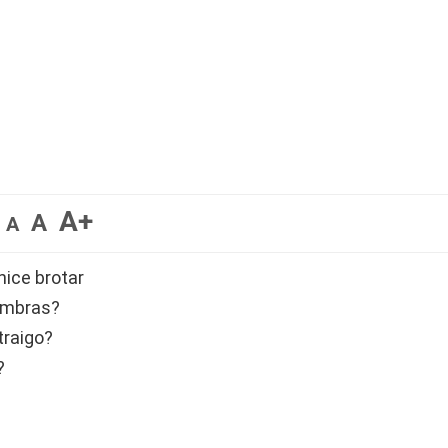
A+
A
A
hice brotar
sombras?
traigo?
?