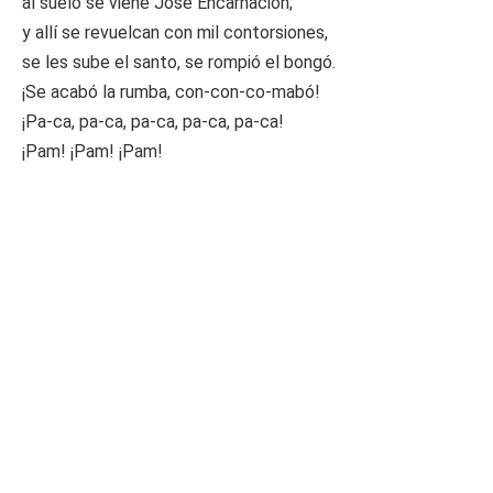
al suelo se viene José Encarnación;
y allí se revuelcan con mil contorsiones,
se les sube el santo, se rompió el bongó.
¡Se acabó la rumba, con-con-co-mabó!
¡Pa-ca, pa-ca, pa-ca, pa-ca, pa-ca!
¡Pam! ¡Pam! ¡Pam!