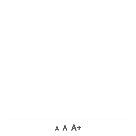
A+
A
A