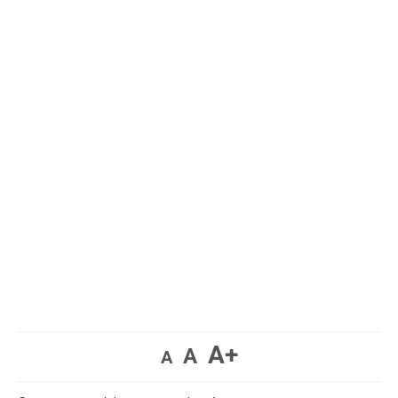
A+
A
A