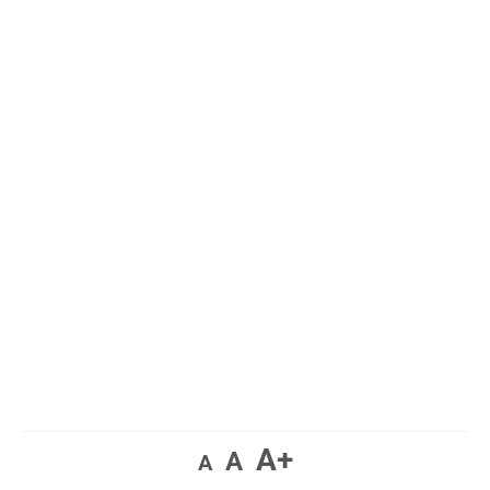
A+
A
A