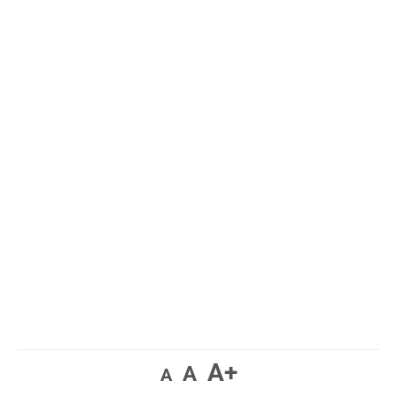
A+
A
A