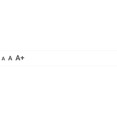
A+
A
A