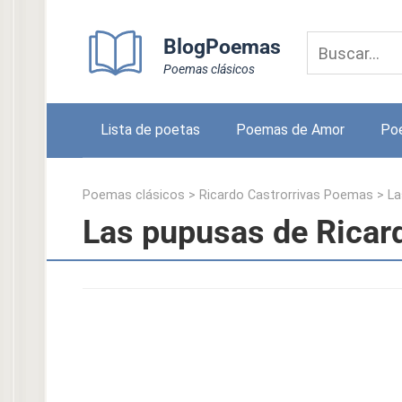
Skip
to
BlogPoemas
content
Poemas clásicos
Lista de poetas
Poemas de Amor
Po
Poemas clásicos
>
Ricardo Castrorrivas Poemas
>
La
Las pupusas de Ricard