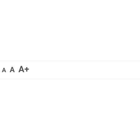
A+
A
A