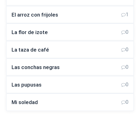
El arroz con frijoles
1
La flor de izote
0
La taza de café
0
Las conchas negras
0
Las pupusas
0
Mi soledad
0