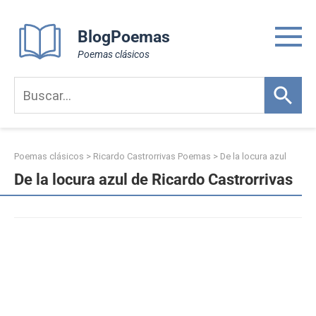
Skip
to
BlogPoemas
content
Poemas clásicos
Poemas clásicos
>
Ricardo Castrorrivas Poemas
>
De la locura azul
De la locura azul de Ricardo Castrorrivas