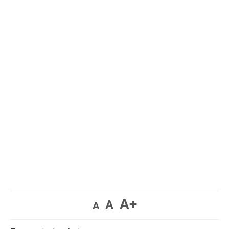
A+
A
A