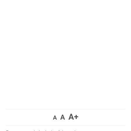
A+
A
A