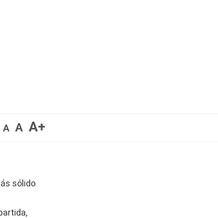
A+
A
A
ás sólido
artida,