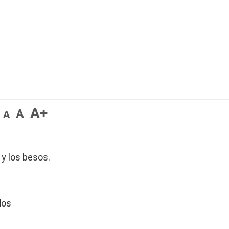
A+
A
A
y los besos.
dos