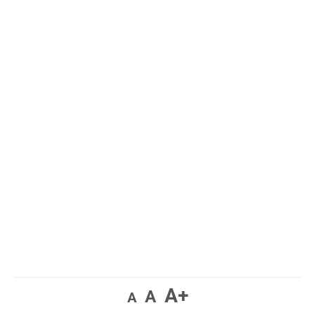
A+
A
A