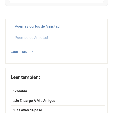
Poemas cortos de Amistad
Poemas de Amistad
Poemas de Amistad de Jose Gautier Benitez
Leer más
Poemas y poetas puertorriqueños
Leer también:
Zoraida
Un Encargo A Mis Amigos
Las aves de paso