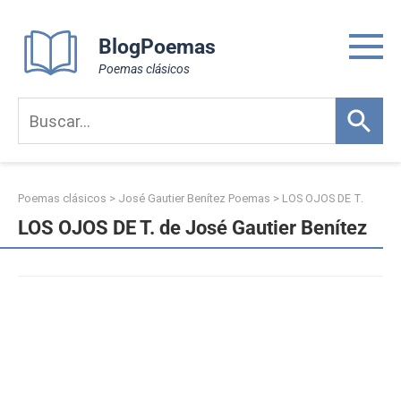
Skip
to
BlogPoemas
content
Poemas clásicos
Poemas clásicos
>
José Gautier Benítez Poemas
>
LOS OJOS DE T.
LOS OJOS DE T. de José Gautier Benítez