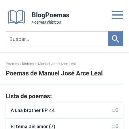
Skip
to
BlogPoemas
content
Poemas clásicos
Poemas clásicos
>
Manuel José Arce Leal
Poemas de Manuel José Arce Leal
Lista de poemas:
A una brother EP 44
0
El tema del amor (7)
0