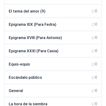
El tema del amor (9)
0
Epigrama XIX (Para Fedra)
0
Epigrama XVIII (Para Antonio)
0
Epigrama XXXI (Para Casia)
0
Equis-equis
0
Escándalo público
0
General
0
La hora de la siembra
0