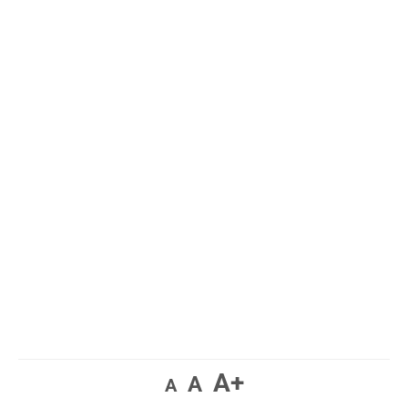
A+
A
A