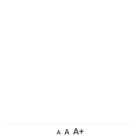
A+
A
A