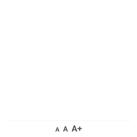
A+
A
A