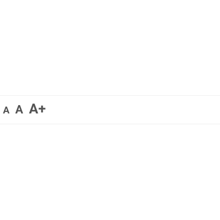
A+
A
A