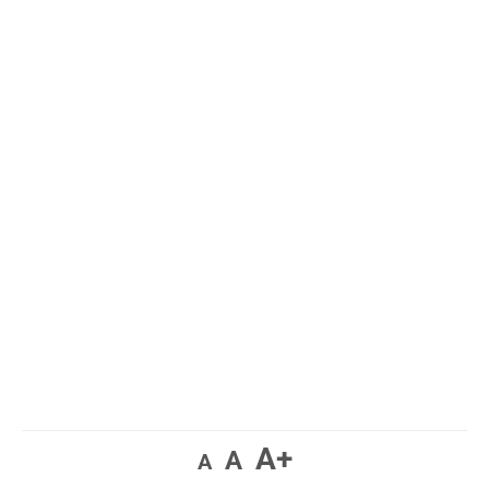
A+
A
A