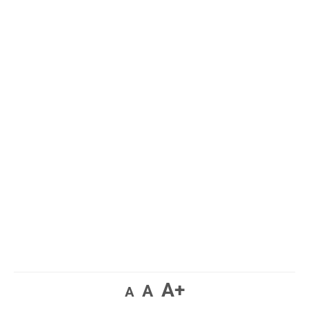
A+
A
A