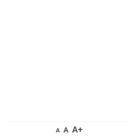
A+
A
A