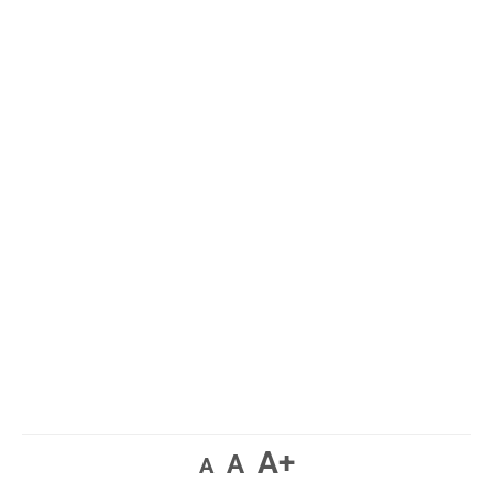
A+
A
A