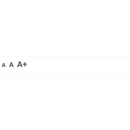
A+
A
A