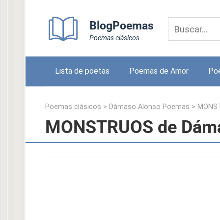
Skip
to
BlogPoemas
content
Poemas clásicos
Lista de poetas
Poemas de Amor
Po
Poemas clásicos
>
Dámaso Alonso Poemas
>
MONS
MONSTRUOS de Dáma