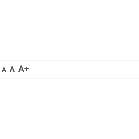
A+
A
A