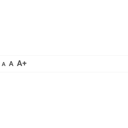
A+
A
A
a