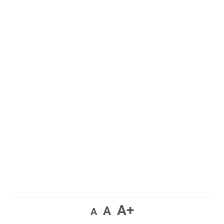
A+
A
A