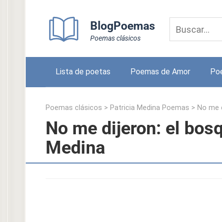
Skip
to
BlogPoemas
content
Poemas clásicos
Lista de poetas
Poemas de Amor
Po
Poemas clásicos
>
Patricia Medina Poemas
>
No me d
No me dijeron: el bos
Medina