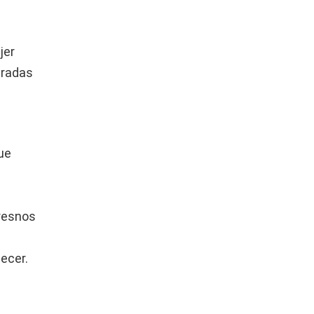
jer
tradas
ue
fresnos
ecer.