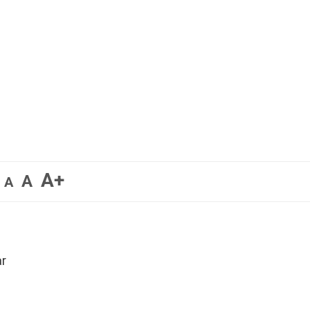
A+
A
A
ar