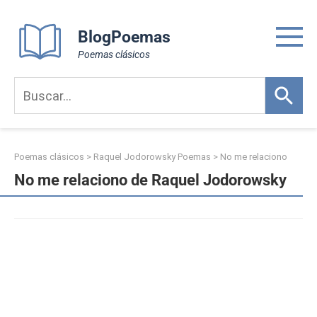
Skip
to
BlogPoemas
content
Poemas clásicos
Poemas clásicos
>
Raquel Jodorowsky Poemas
>
No me relaciono
No me relaciono de Raquel Jodorowsky