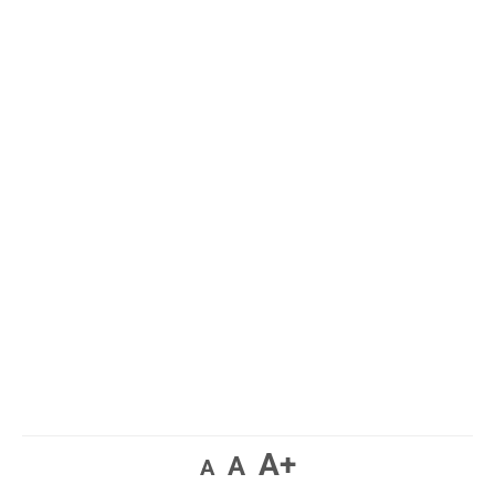
A+
A
A