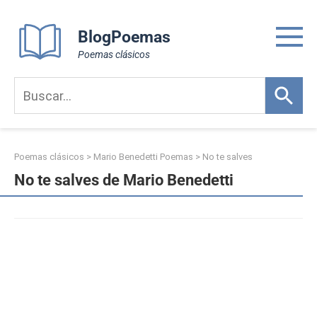
Skip
to
BlogPoemas
content
Poemas clásicos
Poemas clásicos
>
Mario Benedetti Poemas
>
No te salves
No te salves de Mario Benedetti