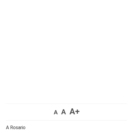
A+
A
A
A Rosario