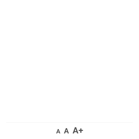
A+
A
A