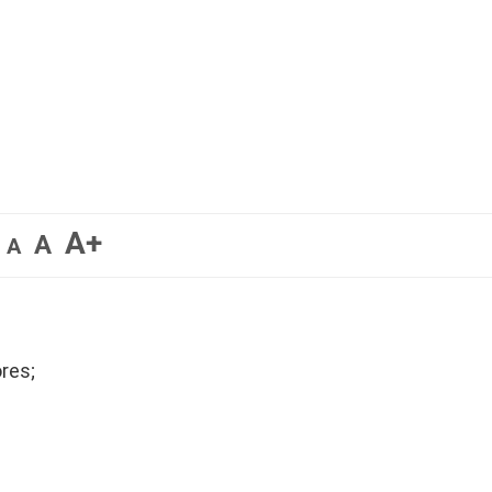
A+
A
A
ores;