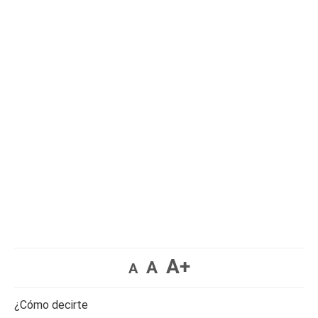
A+
A
A
¿Cómo decirte