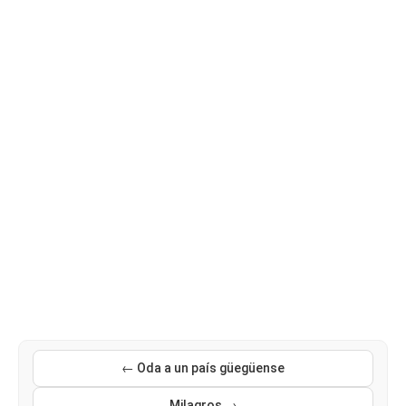
← Oda a un país güegüense
Milagros →