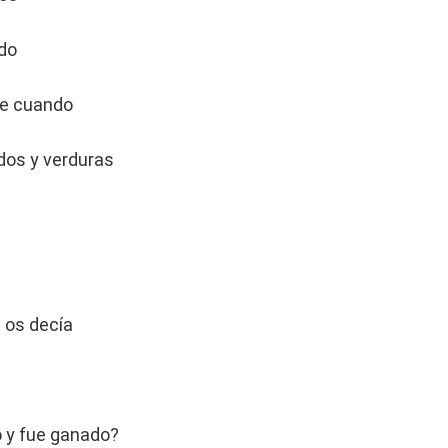
ado
ue cuando
dos y verduras
 os decía
 y fue ganado?