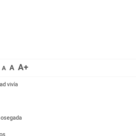
A+
A
A
ad vivía
 sosegada
dos