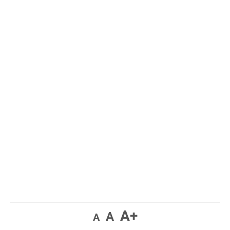
A+
A
A