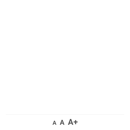
A+
A
A