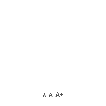
A+
A
A