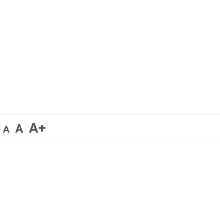
A+
A
A