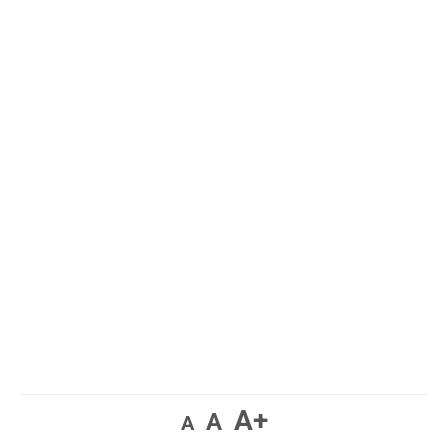
A+
A
A