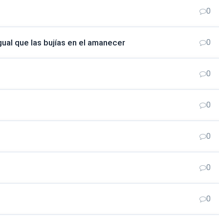
0
ual que las bujías en el amanecer
0
0
0
0
0
0