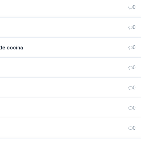
0
0
 de cocina
0
0
0
0
0