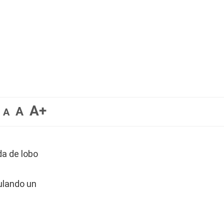
A+
A
A
da de lobo
ulando un