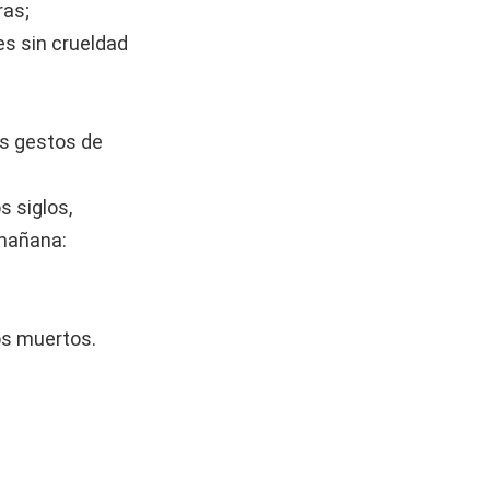
ras;
ces sin crueldad
os gestos de
s siglos,
 mañana:
os muertos.