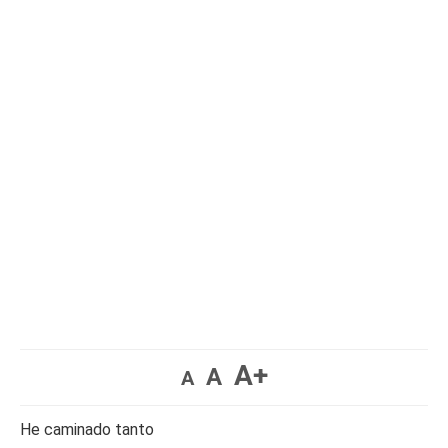
A+
A
A
He caminado tanto