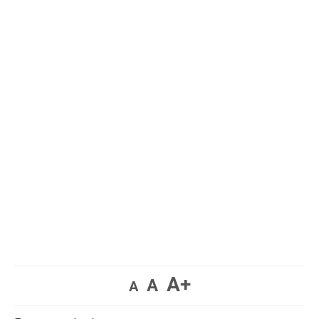
A+
A
A