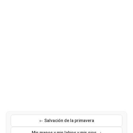
← Salvación de la primavera
Mis manos y mis labios y mis ojos →