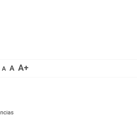
A+
A
A
ancias