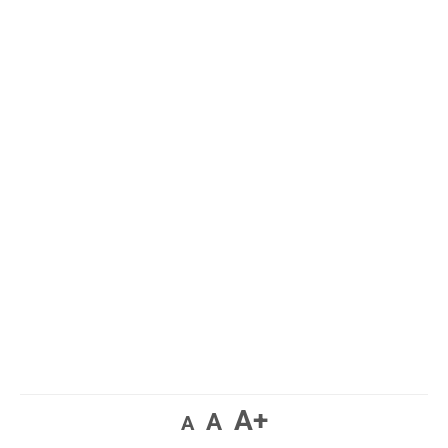
A+
A
A